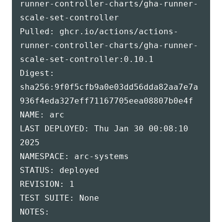
runner-controller-charts/gha-runner-
scale-set-controller

Pulled: ghcr.io/actions/actions-
runner-controller-charts/gha-runner-
scale-set-controller:0.10.1

Digest: 
sha256:9f0f5cfb9a0e03dd56dda82aa7e7a
936f4eda327eff71167705eea08807b0e4f

NAME: arc

LAST DEPLOYED: Thu Jan 30 00:08:10 
2025

NAMESPACE: arc-systems

STATUS: deployed

REVISION: 1

TEST SUITE: None

NOTES:
