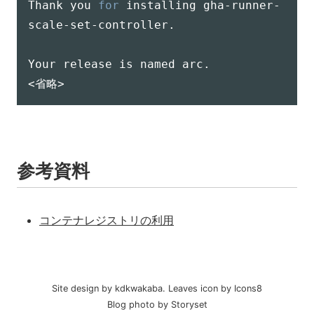
Thank you 
for
 installing gha-runner-
scale-set-controller.

Your release is named arc.

参考資料
コンテナレジストリの利用
Site design by kdkwakaba.
Leaves
icon by
Icons8
Blog photo by
Storyset