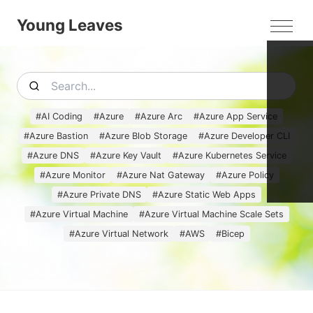
Young Leaves
MEN
#
AI Coding
#
Azure
#
Azure Arc
#
Azure App Service
#
Azure Bastion
#
Azure Blob Storage
#
Azure Developer CLI
#
Azure DNS
#
Azure Key Vault
#
Azure Kubernetes Service
#
Azure Monitor
#
Azure Nat Gateway
#
Azure Policy
#
Azure Private DNS
#
Azure Static Web Apps
#
Azure Virtual Machine
#
Azure Virtual Machine Scale Sets
#
Azure Virtual Network
#
AWS
#
Bicep