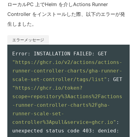
ローカルPC 上でHelm を介しActions Runner
Controller をインストールした際、以下のエラーが発
生しました。
Error: INSTALLATION FAILED: GET 
"https://ghcr.io/v2/actions/actions-
runner-controller-charts/gha-runner-
scale-set-controller/tags/list"
: GET 
"https://ghcr.io/token?
scope=repository%3Aactions%2Factions
-runner-controller-charts%2Fgha-
runner-scale-set-
controller%3Apull&service=ghcr.io"
: 
unexpected status code 403: denied: 