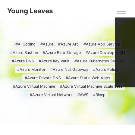
Young Leaves
MEN
#
AI Coding
#
Azure
#
Azure Arc
#
Azure App Service
#
Azure Bastion
#
Azure Blob Storage
#
Azure Developer CLI
#
Azure DNS
#
Azure Key Vault
#
Azure Kubernetes Service
#
Azure Monitor
#
Azure Nat Gateway
#
Azure Policy
#
Azure Private DNS
#
Azure Static Web Apps
#
Azure Virtual Machine
#
Azure Virtual Machine Scale Sets
#
Azure Virtual Network
#
AWS
#
Bicep